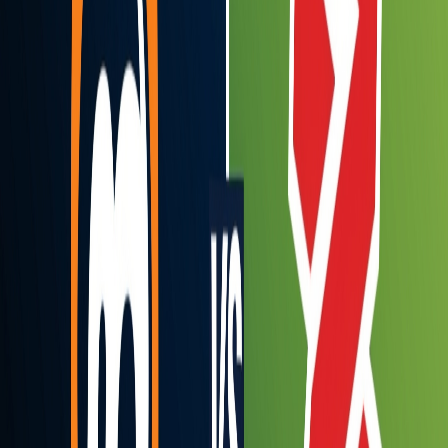
Cricket
Bóng đá
Quần vợt
Bóng rổ
Bóng chày
Thể thao điện tử
Đua ngựa
Cả hai nền tảng này đều đề xuất các lựa chọn cá cược
tuyệt vời cho khách hàng của họ. 22Bet cung cấp tất cả
các môn thể thao lớn và nhỏ và có cơ hội tích lũy đa
dạng nhất cho bóng đá và cricket. Bạn có thể đặt cược
tại đây với tỷ lệ cược cao và cạnh tranh cho 1.000 sự
kiện hàng ngày. Bên cạnh cá cược, Melbet còn có
những gợi ý tuyệt vời cho thể thao điện tử, máy đánh
bạc ảo, sòng bạc, xổ số, đánh bài, poker, trò chơi
truyền hình và những người yêu thích bingo. Nhà cái
cung cấp nhiều lựa chọn về thị trường và định dạng tỷ
lệ cược.
Melbet có tỷ lệ cược có thể xem được và chế độ xem tỷ
lệ cược có thể điều chỉnh, cùng với phạm vi phủ sóng