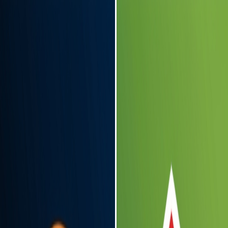
Quay lại Blog
Blog
4/28/2025
So sánh giữa Melbet và 22bet
Ngày nay, cá cược Cricket đang được triển khai trên thế
giới. Đối với những người đánh bạc trực tuyến, điều rất
quan trọng là chọn đúng nền tảng theo nhu cầu của họ.
Trong bài viết này 96 đối tác sẽ đưa ra những điểm so
sánh sát sao giữa Melbet và 22bet. Khi người đánh bạc
cố gắng chọn một giữa cược Melbet và cược 22, nhiều
câu hỏi sẽ được đặt ra, chẳng hạn như nền tảng nào
cung cấp nhiều tùy chọn cá cược nhất?, Nền tảng nào
mang lại phần thưởng chào mừng tốt nhất, điều khoản
bảo mật và nhiều thứ khác? Không còn nghi ngờ gì nữa,
cả hai nền tảng cá cược đều đủ tốt về mặt cá cược trực
tuyến. Hãy tiến xa hơn và thảo luận về sự khác biệt giữa
hai nền tảng cá cược này.
Tổng quan về Melbet vs 22bet: