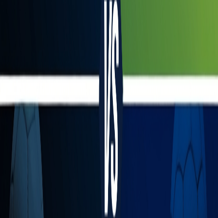
Melbet và 22Bet
Khả năng sử dụng là một trong những tính năng quan
trọng đối với tất cả các nhà cái. Phiên bản di động của
trang web được thiết kế khá tốt trong số những phiên
bản tốt nhất vì tất cả các biểu ngữ quan trọng đều nằm
ở đầu trang web. Một trong những tính năng nổi bật là
cơ hội tìm kiếm e hàng đầudễ dàng thoát ra, vì các sự
kiện thể thao hàng đầu và các trò chơi sòng bạc phổ
biến được hiển thị trên trang chính của trang web cùng
với tỷ lệ cược của chúng.
Bạn có thể dễ dàng tìm thấy môn thể thao hoặc sự kiện
mà bạn muốn đặt cược. Khi nhấn vào phần “Thể thao”,
bạn sẽ thấy ngay tất cả các sự kiện, từ quan trọng, phổ
biến hơn đến ít nổi tiếng hơn, theo đúng thứ tự. Nút
menu nằm ở bên phải của trang web, nơi bạn có thể
Cả 22Bet và Melbet đều cung cấp cho khách hàng ứng
dụng Android và iOS. Các ứng dụng rất giống nhau: điểm
khác biệt duy nhất là màu sắc của giao diện, 22bet có
màu xanh và trắng, còn Melbet gợi ý giao diện có màu