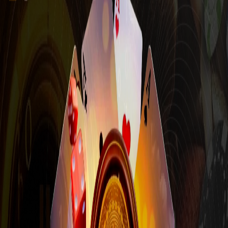
tiền điện tử như USDT hoặc BTC
không?
Có,
96 Partners
cung cấp các khoản thanh toán bằng
tiền điện tử như USDT và Bitcoin. Điều này bổ sung cho
các phương thức thanh toán khác như chuyển khoản
ngân hàng và ví điện tử. Việc sử dụng tiền điện tử giúp
các đơn vị liên kết linh hoạt hơn và có thể giao dịch
nhanh hơn, không biên giới, v.v.
Tôi có thể quảng cáo sòng bạc
hoặc cá cược tiền điện tử không?
Có, bạn có thể quảng cáo các khía cạnh cá cược và
sòng bạc tiền điện tử của nền tảng 96in thông qua
chương trình liên kết của họ. Bạn có thể tìm thấy quảng
cáo sòng bạc tiền điện tử và các khía cạnh cá cược của
nền tảng 96in thông qua chương trình liên kết trong tài
liệu chương trình và điều khoản dịch vụ của họ. Các tài
nguyên này phải cung cấp thông tin chi tiết về các loại
hoạt động quảng cáo được phép và mọi nguyên tắc cụ