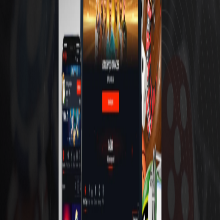
Pin-up có hỗ trợ S2S hoặc theo
dõi đăng lại không?
Có, Pin-up hỗ trợ các phương pháp theo dõi nâng cao
như từ máy chủ đến máy chủ và gửi lại. Những điều này
giúp đảm bảo theo dõi chuyển đổi chính xác và đáng tin
cậy ngay cả khi người dùng tắt cookie hoặc sử dụng
trình chặn quảng cáo.​
Pin-up có tích hợp với các công cụ
như Appsflyer, Adapt hoặc
Kochava không?
Pin-up có thể tích hợp các liên kết theo dõi của mình với
các công cụ của bên thứ ba như Appsflyer, Adapt và
Kochava. Điều này hữu ích cho các đơn vị liên kết chạy
chiến dịch trên thiết bị di động hoặc lượt cài đặt ứng
dụng vì những nền tảng này giúp giám sát hành vi và
chuyển đổi của người dùng tốt hơn.​